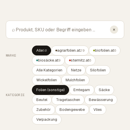
⌕
×
Alle
agrarfolien.at
biofolien.at
50
29
6
MARKE
biosäcke.at
stermitz.at
9
6
Alle Kategorien
Netze
Silofolien
Wickelfolien
Mulchfolien
Folien (sonstige)
Erntegarn
Säcke
KATEGORIE
Beutel
Tragetaschen
Bewässerung
Zubehör
Bodengewebe
Vlies
Verpackung