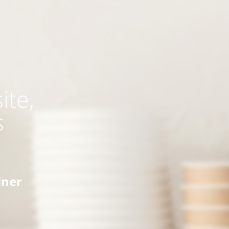
ite,
s
iner