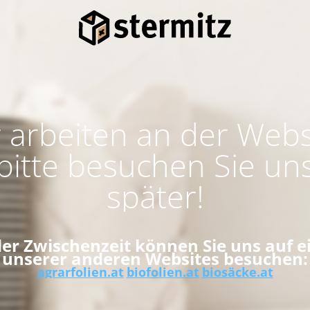
 arbeiten an der Webs
bitte besuchen Sie un
später!
der Zwischenzeit können Sie uns auf e
unserer anderen Websites besuchen:
agrarfolien.at
biofolien.at
biosäcke.at